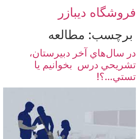
رش
فروشگاه دیبازر
ه
حتوا
برچسب:
مطالعه
در سال‌هاي آخر دبيرستان،
تشريحي درس بخوانيم يا
تستي…؟!