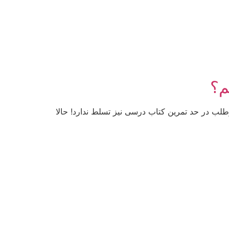
روید که در آزمون های قبلی درصد کمت از 33 در آن ها داشتید، زیرا درصد کمتر از 33 یعنی داوطلب در حد تمرین کتاب درسی نیز تسلط ندارد! حالا