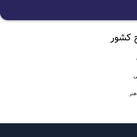
ی
هنر