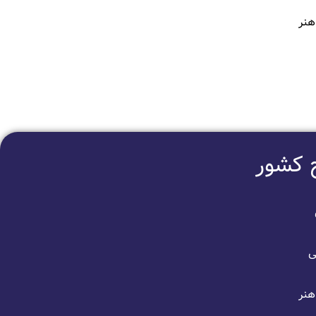
هنر
ی
هنر